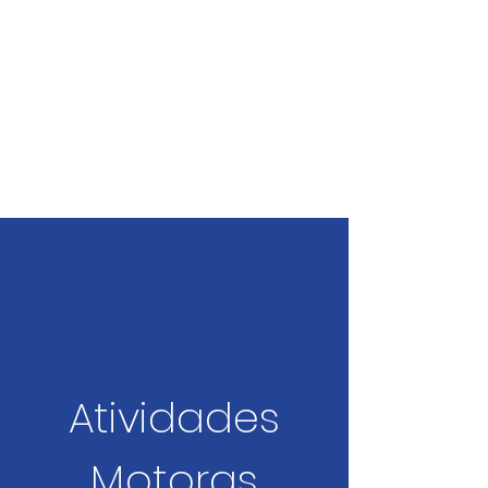
geral@xeque-mate.pt
914 302 070
Atividades
Motoras